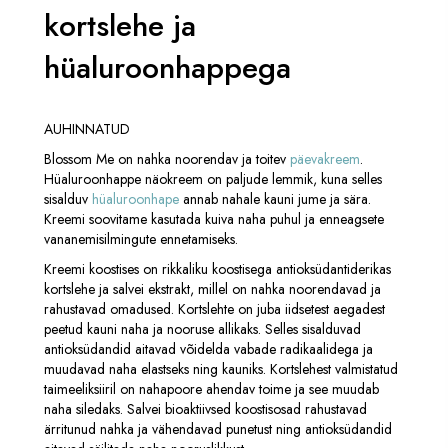
kortslehe ja
hüaluroonhappega
AUHINNATUD
Blossom Me on nahka noorendav ja toitev
päevakreem
.
Hüaluroonhappe näokreem on paljude lemmik, kuna selles
sisalduv
hüaluroonhape
annab nahale kauni jume ja sära.
Kreemi soovitame kasutada kuiva naha puhul ja enneagsete
vananemisilmingute ennetamiseks.
Kreemi koostises on rikkaliku koostisega antioksüdantiderikas
kortslehe ja salvei ekstrakt, millel on nahka noorendavad ja
rahustavad omadused. Kortslehte on juba iidsetest aegadest
peetud kauni naha ja nooruse allikaks. Selles sisalduvad
antioksüdandid aitavad võidelda vabade radikaalidega ja
muudavad naha elastseks ning kauniks. Kortslehest valmistatud
taimeeliksiiril on nahapoore ahendav toime ja see muudab
naha siledaks. Salvei bioaktiivsed koostisosad rahustavad
ärritunud nahka ja vähendavad punetust ning antioksüdandid