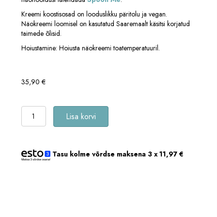
Kreemi koostisosad on looduslikku päritolu ja vegan.
Näokreemi loomisel on kasutatud Saaremaalt käsitsi korjatud
taimede õlisid.
Hoiustamine: Hoiusta näokreemi toatemperatuuril.
35,90
€
tilk!
Lisa korvi
Blossom
Me
noorendav
näokreem
Tasu kolme võrdse maksena 3 x
11,97
€
kortslehe
ja
hüaluroonhappega
kogus