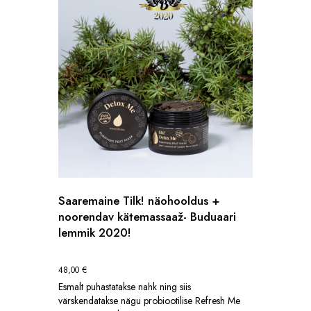
Saaremaine Tilk! näohooldus +
noorendav kätemassaaž- Buduaari
lemmik 2020!
48,00
€
Esmalt puhastatakse nahk ning siis
värskendatakse nägu probiootilise Refresh Me