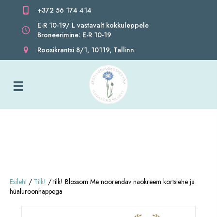
+372 56 174 414
E-R 10-19/ L vastavalt kokkuleppele
Broneerimine: E-R 10-19
Roosikrantsi 8/1, 10119, Tallinn
Esileht
/
Tilk!
/ tilk! Blossom Me noorendav näokreem kortslehe ja
hüaluroonhappega