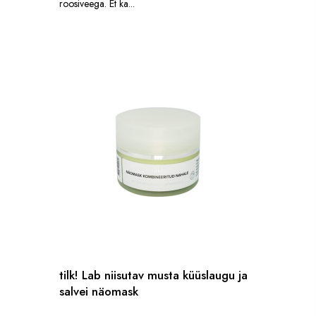
roosiveega. Et ka...
tilk! Lab niisutav musta küüslaugu ja
salvei näomask