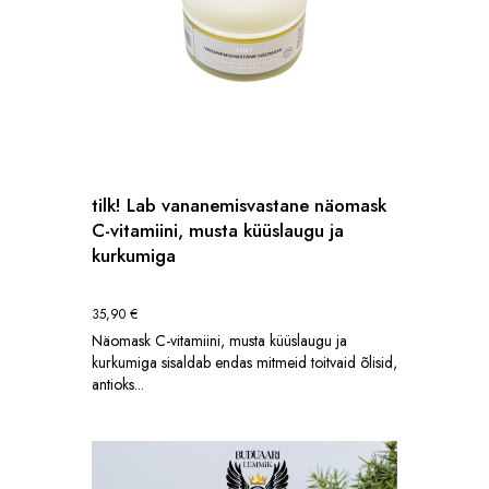
SILUETT - LOODUSLIK JA KODUMAINE
Liitu uudiskirja lugejatega, et saada osa looduslikest ilunõuannetest,
uudistest ja parimatest pakkumistest! Lisaks kingime Sulle
15% sooduskoodi!
LIITU
*Kood on ühekordne, kehtib täishinnaga teenustele e-poest ette ostes.
tilk! Lab vananemisvastane näomask
C-vitamiini, musta küüslaugu ja
kurkumiga
35,90
€
Näomask C-vitamiini, musta küüslaugu ja
kurkumiga sisaldab endas mitmeid toitvaid õlisid,
antioks...