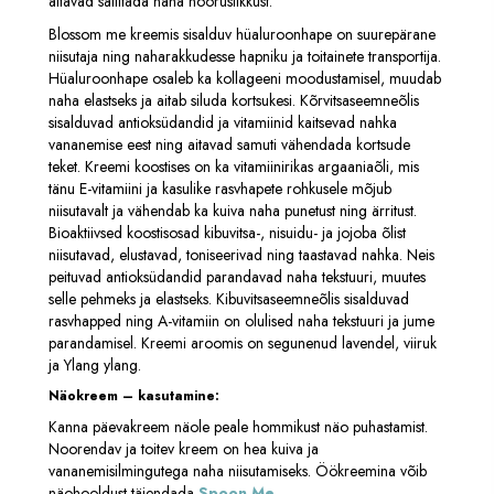
aitavad säilitada naha nooruslikkust.
Blossom me kreemis sisalduv hüaluroonhape on suurepärane
niisutaja ning naharakkudesse hapniku ja toitainete transportija.
Hüaluroonhape osaleb ka kollageeni moodustamisel, muudab
naha elastseks ja aitab siluda kortsukesi. Kõrvitsaseemneõlis
sisalduvad antioksüdandid ja vitamiinid kaitsevad nahka
vananemise eest ning aitavad samuti vähendada kortsude
teket. Kreemi koostises on ka vitamiinirikas argaaniaõli, mis
tänu E-vitamiini ja kasulike rasvhapete rohkusele mõjub
niisutavalt ja vähendab ka kuiva naha punetust ning ärritust.
Bioaktiivsed koostisosad kibuvitsa-, nisuidu- ja jojoba õlist
niisutavad, elustavad, toniseerivad ning taastavad nahka. Neis
peituvad antioksüdandid parandavad naha tekstuuri, muutes
selle pehmeks ja elastseks. Kibuvitsaseemneõlis sisalduvad
rasvhapped ning A-vitamiin on olulised naha tekstuuri ja jume
parandamisel. Kreemi aroomis on segunenud lavendel, viiruk
ja Ylang ylang.
Näokreem – kasutamine:
Kanna päevakreem näole peale hommikust näo puhastamist.
Noorendav ja toitev kreem on hea kuiva ja
vananemisilmingutega naha niisutamiseks. Öökreemina võib
näohooldust täiendada
Spoon Me
.