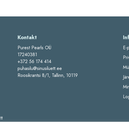
Kontakt
In
Purest Pearls OÜ
E-
17240381
Pri
+372 56 174 414
Mü
puhasilu@sinusiluett.ee
Roosikrantsi 8/1, Tallinn, 10119
Jär
Mi
Log
tt