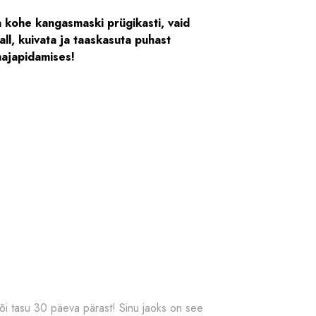
a kohe kangasmaski prügikasti, vaid
ll, kuivata ja taaskasuta puhast
ajapidamises!
õi tasu 30 päeva pärast! Sinu jaoks on see