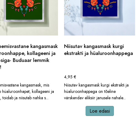
nemisvastane kangasmask
Niisutav kangasmask kurgi
roonhappe, kollageeni ja
ekstrakti ja hüaluroonhappega
siga- Buduaar lemmik
!
4,95
€
misvastane kangasmask, mis
Niisutav kangasmask kurgi ekstrakti ja
b hüaluroonhapet, kollageeni ja
hüaluroonhappega on tõeline
, toidab ja niisutab nahka s...
värskendav eliksiir janusele nahale...
Loe edasi