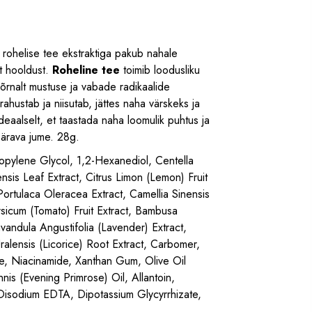
rohelise tee ekstraktiga pakub nahale
at hooldust.
Roheline tee
toimib loodusliku
rnalt mustuse ja vabade radikaalide
rahustab ja niisutab, jättes naha värskeks ja
deaalselt, et taastada naha loomulik puhtus ja
 särava jume. 28g.
opylene Glycol, 1,2-Hexanediol, Centella
nsis Leaf Extract, Citrus Limon (Lemon) Fruit
Portulaca Oleracea Extract, Camellia Sinensis
sicum (Tomato) Fruit Extract, Bambusa
vandula Angustifolia (Lavender) Extract,
ralensis (Licorice) Root Extract, Carbomer,
ne, Niacinamide, Xanthan Gum, Olive Oil
is (Evening Primrose) Oil, Allantoin,
isodium EDTA, Dipotassium Glycyrrhizate,