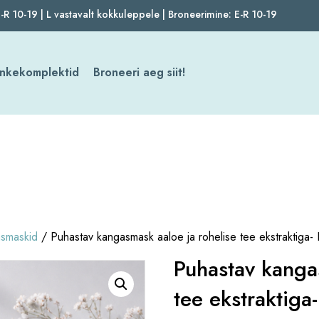
-R 10-19 | L vastavalt kokkuleppele | Broneerimine: E-R 10-19
Kinkekomplektid
Broneeri aeg siit!
asmaskid
/ Puhastav kangasmask aaloe ja rohelise tee ekstraktiga
Puhastav kanga
tee ekstraktiga