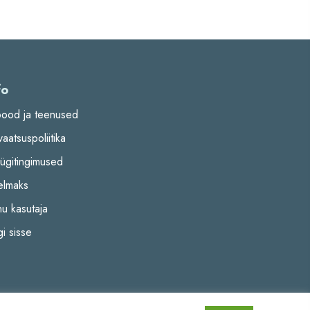
fo
pood ja teenused
vaatsuspoliitika
ügitingimused
elmaks
nu kasutaja
i sisse