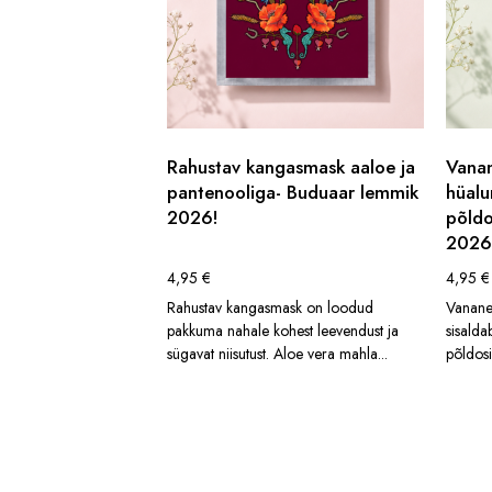
Rahustav kangasmask aaloe ja
Vana
pantenooliga- Buduaar lemmik
hüalu
2026!
põldo
2026
4,95
€
4,95
€
Rahustav kangasmask on loodud
Vanane
pakkuma nahale kohest leevendust ja
sisalda
sügavat niisutust. Aloe vera mahla...
põldosi