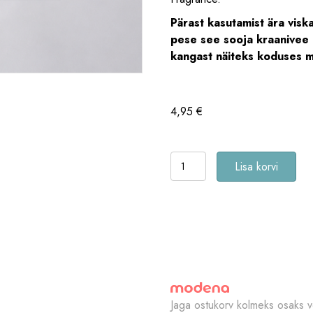
Pärast kasutamist ära visk
pese see sooja kraanivee a
kangast näiteks koduses m
4,95
€
Puhastav
Lisa korvi
kangasmask
aaloe
ja
rohelise
tee
ekstraktiga-
Buduaar
lemmik
Jaga ostukorv kolmeks osaks v
2026!