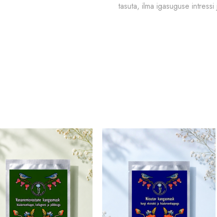
tasuta, ilma igasuguse intressi 
kogus