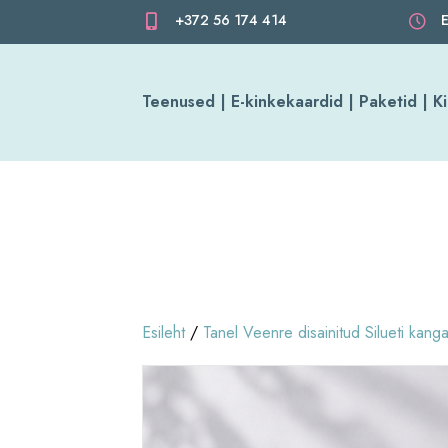
+372 56 174 414
E
Teenused | E-kinkekaardid | Paketid | 
Esileht
/
Tanel Veenre disainitud Silueti kang