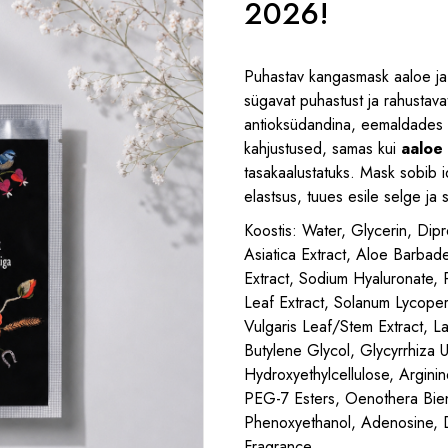
2026!
Puhastav kangasmask aaloe ja 
sügavat puhastust ja rahustav
antioksüdandina, eemaldades õ
kahjustused, samas kui
aaloe
tasakaalustatuks. Mask sobib i
elastsus, tuues esile selge ja
Koostis:
Water, Glycerin, Dipr
Asiatica Extract, Aloe Barbade
Extract, Sodium Hyaluronate, 
Leaf Extract, Solanum Lycoper
Vulgaris Leaf/Stem Extract, La
Butylene Glycol, Glycyrrhiza U
Hydroxyethylcellulose, Argini
PEG-7 Esters, Oenothera Bienn
Phenoxyethanol, Adenosine, D
Fragrance.