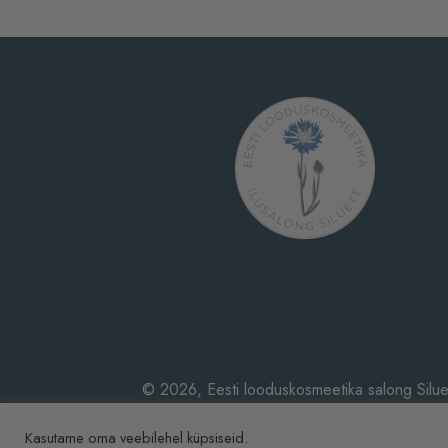
© 2026, Eesti looduskosmeetika salong Silue
Kasutame oma veebilehel küpsiseid.