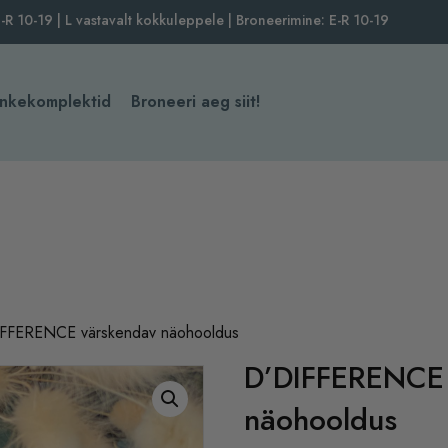
-R 10-19 | L vastavalt kokkuleppele | Broneerimine: E-R 10-19
Kinkekomplektid
Broneeri aeg siit!
FFERENCE värskendav näohooldus
D’DIFFERENCE 
näohooldus