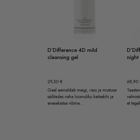
D’Difference 4D mild
D’Dif
cleansing gel
night
29,50
€
68,90
Geel eemaldab meigi, rasu ja mustuse
Taasta
säilitades naha loomuliku kaitsekihi ja
valmist
enesekaitse võime...
et tegel