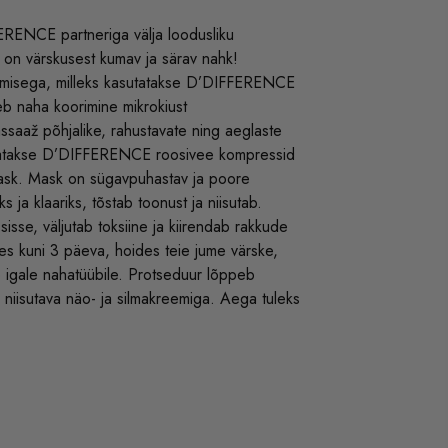
RENCE partneriga välja loodusliku
 on värskusest kumav ja särav nahk!
amisega, milleks kasutatakse D’DIFFERENCE
eb naha koorimine mikrokiust
saaž põhjalike, rahustavate ning aeglaste
etatakse D’DIFFERENCE roosivee kompressid
mask. Mask on sügavpuhastav ja poore
ja klaariks, tõstab toonust ja niisutab.
isse, väljutab toksiine ja kiirendab rakkude
es kuni 3 päeva, hoides teie jume värske,
b igale nahatüübile. Protseduur lõppeb
iisutava näo- ja silmakreemiga. Aega tuleks