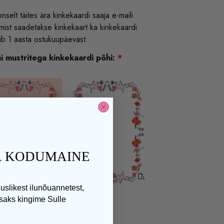
nselt täites ära kinkekaardi saaja e-maili
mist saadetakse kinkekaart ka kinkekaardi
tib 1 aasta ostukuupäevast.
i mustritega kinkekaardi põhi:
*
JA KODUMAINE
duslikest ilunõuannetest,
isaks kingime Sulle