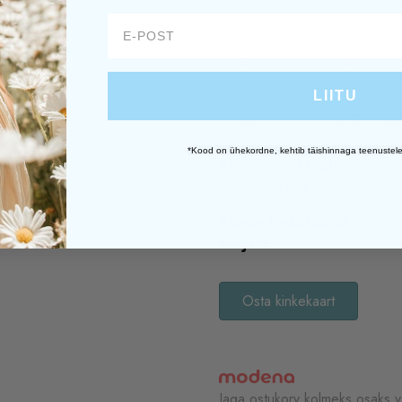
LIITU
*Kood on ühekordne, kehtib täishinnaga teenustele
Kinkekaardi saaja e-
maili aadress
Sõnum kinkekaardi
saajale
Osta kinkekaart
Jaga ostukorv kolmeks osaks v