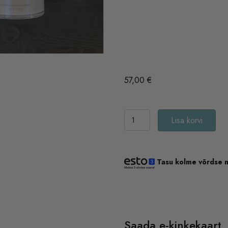
57,00
€
D'DIFFERENCE
Lisa korvi
värskendav
näohooldus
kogus
Tasu kolme võrdse 
Saada e-kinkekaart