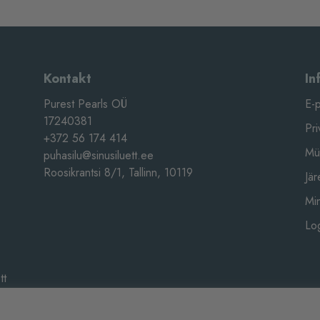
Kontakt
In
Purest Pearls OÜ
E-
17240381
Pri
+372 56 174 414
Mü
puhasilu@sinusiluett.ee
Roosikrantsi 8/1, Tallinn, 10119
Jär
Mi
Log
tt