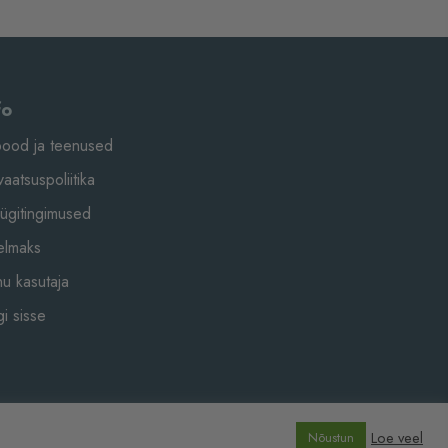
fo
pood ja teenused
vaatsuspoliitika
ügitingimused
elmaks
nu kasutaja
i sisse
Loe veel
Nõustun