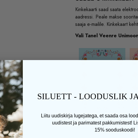
Kinkekaarti saad saata elektroo
aadressi. Peale makse soorita
saaja e-mailile. Kinkekaart keh
Vali Tanel Veenre Unimoon
SILUETT - LOODUSLIK 
Liitu uudiskirja lugejatega, et saada osa loo
uudistest ja parimatest pakkumistest! L
15% sooduskoodi!