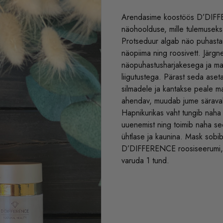
Arendasime koostöös D’DIFFE
näohoolduse, mille tulemuseks
Protseduur algab näo puhast
näopiima ning roosivett. Järgn
näopuhastusharjakesega ja mas
liigutustega. Pärast seda as
silmadele ja kantakse peale 
ahendav, muudab jume säravaks 
Hapnikurikas vaht tungib naha s
uuenemist ning toimib naha se
ühtlase ja kaunina. Mask sobi
D’DIFFERENCE roosiseerumi, n
varuda 1 tund.