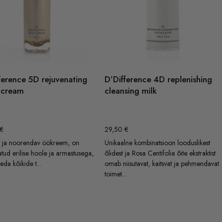
ference 5D rejuvenating
D’Difference 4D replenishing
 cream
cleansing milk
€
29,50
€
v ja noorendav öökreem, on
Unikaalne kombinatsioon looduslikest
atud erilise hoole ja armastusega,
õlidest ja Rosa Centifolia õite ekstraktist
eda kõikide t...
omab niisutavat, kaitsvat ja pehmendavat
toimet...