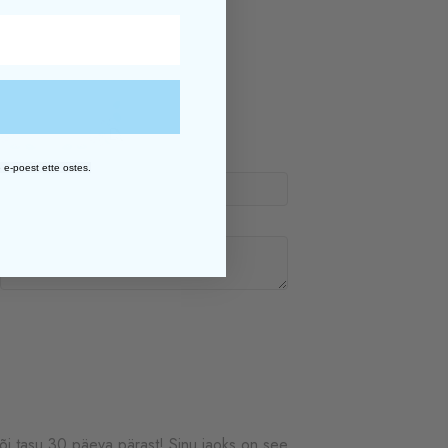
 e-poest ette ostes.
õi tasu 30 päeva pärast! Sinu jaoks on see